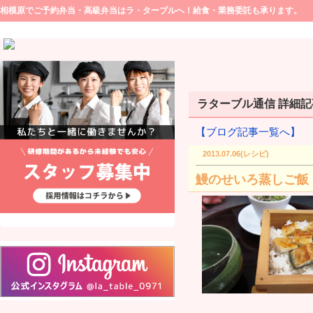
相模原でご予約弁当・高級弁当はラ・ターブルへ！給食・業務委託も承ります。
ラターブル通信 詳細記事(
【ブログ記事一覧へ】
2013.07.06(レシピ)
鰻のせいろ蒸しご飯