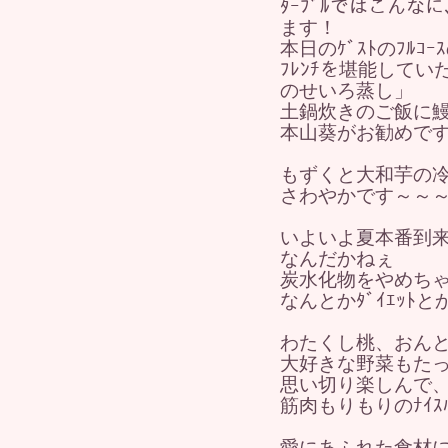
ﾀｰﾌﾞﾙではこん
ます！
本日のｹﾞｽﾄのﾌﾙｺ
ﾌﾚﾝﾁを堪能していた
のせいろ蒸し」
土鍋炊きのご飯に
本山葵がお勧めで
もずくと大和芋の冷た
さわやかです～～
いよいよ夏本番到
なんだかねぇ
炭水化物をやめち
なんとかﾀﾞｲｴｯﾄ
わたくし桃、おんと
大好きな野菜もた
思い切り楽しんで
筋肉もりもりのﾅｲｽﾊ
愛にあふれた食材に