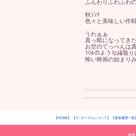
ふんわりふわふわのﾏ
秋ﾗﾝﾁ
色々と美味しい作
うわぁぁ
真っ暗になってき
お空のてっぺんは
ﾌﾘﾙのような縁取りは
怖い映画の始まり
【HOME】
【ラ･ターブルについて】
【更新履歴一覧
相模