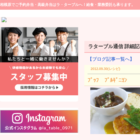
相模原でご予約弁当・高級弁当はラ・ターブルへ！給食・業務委託も承ります。
ラターブル通信 詳細記事(
【ブログ記事一覧へ】
2012.09.30(レシピ)
ﾌﾞｯﾌ ﾌﾞﾙｷﾞﾆﾖﾝ