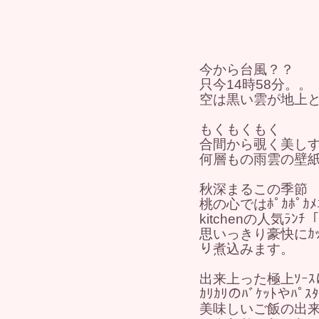
今から台風？？
只今14時58分。。
空は黒い雲が地上
もくもくもく
合間から覗く美しすぎ
何層もの雨雲の壁紙
秋深まるこの季節
桃の心ではﾎﾟｶﾎﾟ
kitchenの人気ﾗﾝﾁ「
思いっきり豪快にｶｯ
り煮込みます。
出来上った極上ｿｰ
ｶﾘｶﾘのﾊﾞｹｯﾄやﾊﾟｽ
美味しいご飯の出