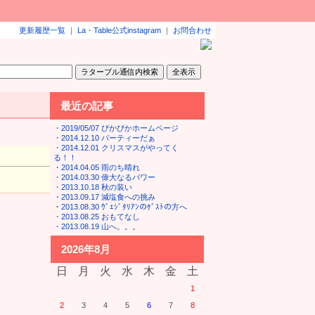
更新履歴一覧
｜
La・Table公式instagram
｜
お問合わせ
最近の記事
・2019/05/07 ぴかぴかホームページ
・2014.12.10 パーティーだぁ
・2014.12.01 クリスマスがやってく
る！！
・2014.04.05 雨のち晴れ
・2014.03.30 偉大なるパワー
・2013.10.18 秋の装い
・2013.09.17 減塩食への挑み
・2013.08.30 ｳﾞｪｼﾞﾀﾘｱﾝのｹﾞｽﾄの方へ
・2013.08.25 おもてなし
・2013.08.19 山へ。。。
2026
年
8
月
日
月
火
水
木
金
土
1
2
3
4
5
6
7
8