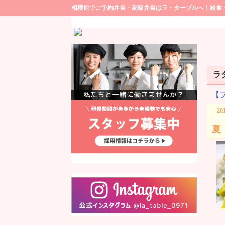
相模原でご予約弁当・高級弁当はラ・ターブルへ！給食
ラタ
【
20
夏