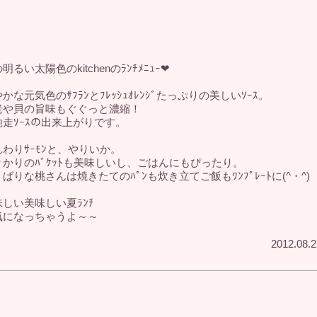
明るい太陽色のkitchenのﾗﾝﾁﾒﾆｭｰ❤
かな元気色のｻﾌﾗﾝとﾌﾚｯｼｭｵﾚﾝｼﾞたっぷりの美しいｿｰｽ。
老や貝の旨味もぐぐっと濃縮！
馳走ｿｰｽの出来上がりです。
んわりｻｰﾓﾝと、やりいか。
りかりのﾊﾞｹｯﾄも美味しいし、ごはんにもぴったり。
ばりな桃さんは焼きたてのﾊﾟﾝも炊き立てご飯もﾜﾝﾌﾟﾚｰﾄに(^・^)
味しい美味しい夏ﾗﾝﾁ
気になっちゃうよ～～
2012.08