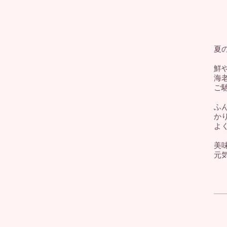
夏の
鮮や
海
ご
ふ
か
よく
美
元